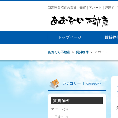
新潟県魚沼市の賃貸・売買｜アパート｜戸建て｜
トップページ
賃貸物
アパート
一戸建て
事務所・店舗
土地
あおぞら不動産
賃貸物件
アパート
カテゴリー
CATEGORY
賃貸物件
アパート
(0)
一戸建て
(0)