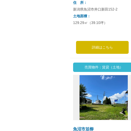
住 所
新潟県魚沼市井口新田152-2
土地面積
129.29㎡（39.10坪）
詳細はこちら
売買物件：賃貸（土地）
魚沼市並柳