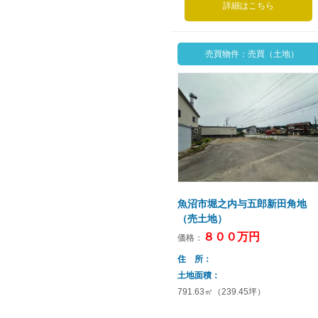
詳細はこちら
売買物件：売買（土地）
魚沼市堀之内与五郎新田角地
（売土地）
８００万円
価格：
住 所
土地面積
791.63㎡（239.45坪）