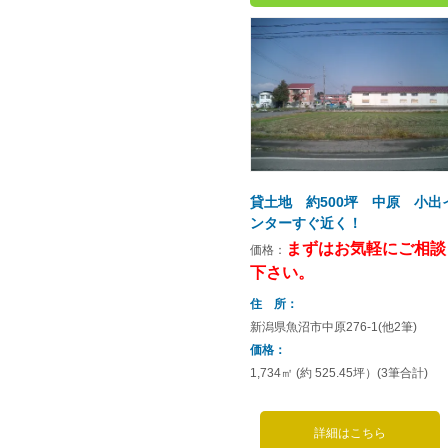
貸土地 約500坪 中原 小出
ンターすぐ近く！
まずはお気軽にご相談
価格：
下さい。
住 所
新潟県魚沼市中原276-1(他2筆)
価格
1,734㎡ (約 525.45坪）(3筆合計)
詳細はこちら