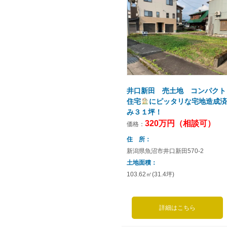
井口新田 売土地 コンパクト
住宅
にピッタリな宅地造成済
み３１坪！
320万円（相談可）
価格：
住 所
新潟県魚沼市井口新田570-2
土地面積
103.62㎡(31.4坪)
詳細はこちら