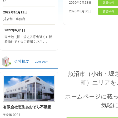
い。
2026年5月28日
賃貸物件
2026年3月30日
賃貸物件
2022年10月11日
貸店舗・事務所
2022年6月1日
売土地（旧・湯之谷庁舎近く）新
着物件です☆ご確認ください。
会社概要
COMPANY
魚沼市（小出・堀
町）エリアを
ホームページに載
気軽
有限会社恵生あおぞら不動産
〒946-0024