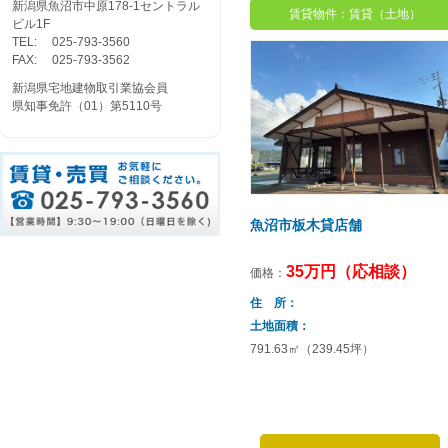
新潟県魚沼市中原178-1セントラル
賃貸物件：賃貸（土地）
ビル1F
TEL:
025-793-3560
FAX:
025-793-3562
新潟県宅地建物取引業協会員
県知事免許（01）第5110号
魚沼市板木貸店舗
35万円（応相談）
価格：
住 所
土地面積
791.63㎡（239.45坪）