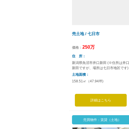
売土地 / 七日市
250万
価格：
住 所
新潟県魚沼市井口新田 (※住所は井
新田ですが、場所は七日市地区です)
土地面積
158.51㎡（47.94坪)
詳細はこちら
売買物件：賃貸（土地）