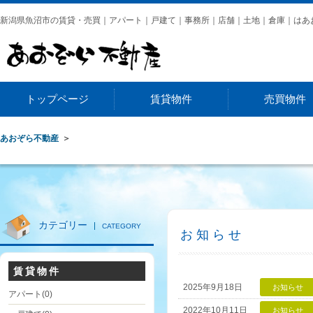
新潟県魚沼市の賃貸・売買｜アパート｜戸建て｜事務所｜店舗｜土地｜倉庫｜はあ
トップページ
賃貸物件
売買物件
アパート
一戸建て
事務所・店舗
土地
一戸建て
事務所・店舗
倉庫
土地
あおぞら不動産
カテゴリー
CATEGORY
お知らせ
賃貸物件
2025年9月18日
お知らせ
アパート
(0)
2022年10月11日
お知らせ