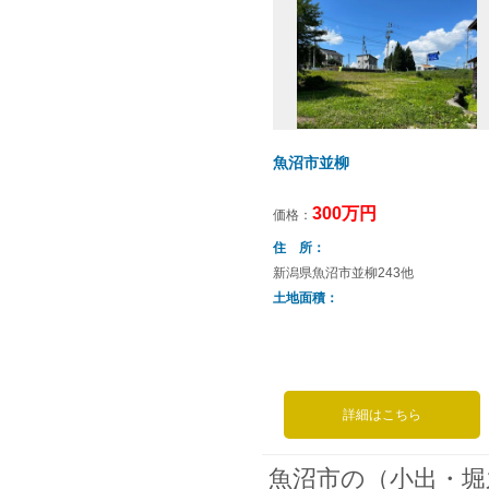
魚沼市並柳
300万円
価格：
住 所
新潟県魚沼市並柳243他
土地面積
詳細はこちら
魚沼市の（小出・堀