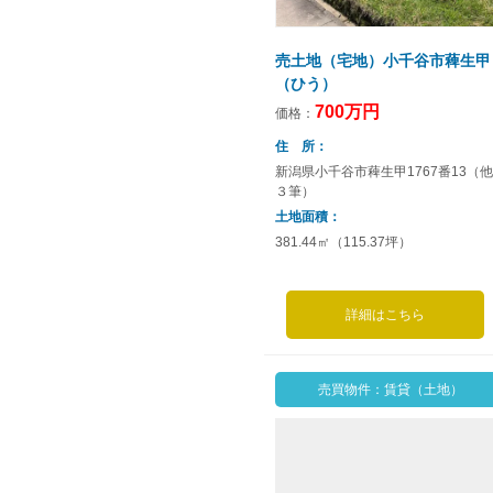
売土地（宅地）小千谷市薭生甲
（ひう）
700万円
価格：
住 所
新潟県小千谷市薭生甲1767番13（他
３筆）
土地面積
381.44㎡（115.37坪）
詳細はこちら
売買物件：賃貸（土地）