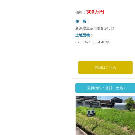
300万円
価格：
住 所
新潟県魚沼市並柳243他
土地面積
378.34㎡（114.40坪）
詳細はこちら
売買物件：賃貸（土地）